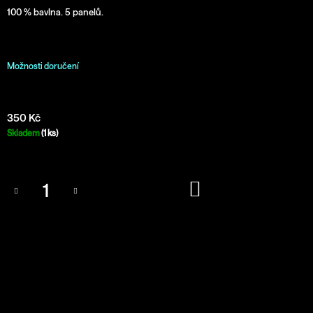
j
100 % bavlna. 5 panelů.
e
m
e
Možnosti doručení
TÍLKO
PÁNSKÉ
350
350 Kč
Kč
Měrná
Skladem
(1 ks)
cena:
Do
košíku