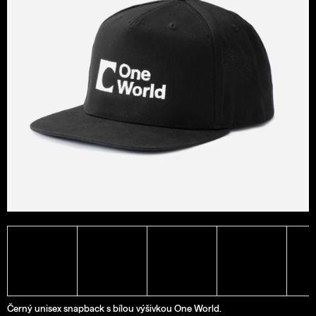
a
j
í
t
?
Hledat
D
o
p
o
r
u
č
Černý unisex snapback s bílou výšivkou One World.
u