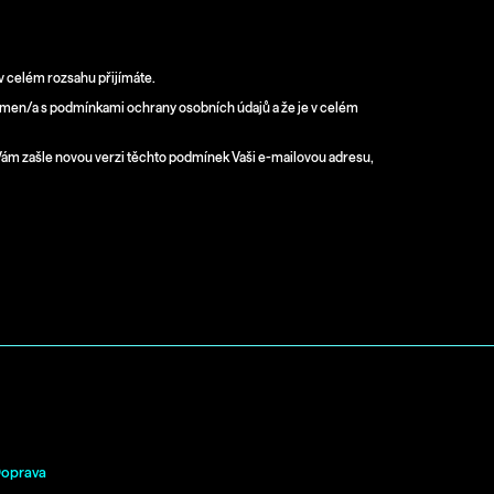
v celém rozsahu přijímáte.
námen/a s podmínkami ochrany osobních údajů a že je v celém
Vám zašle novou verzi těchto podmínek Vaši e-mailovou adresu,
Informace pro vás
oprava