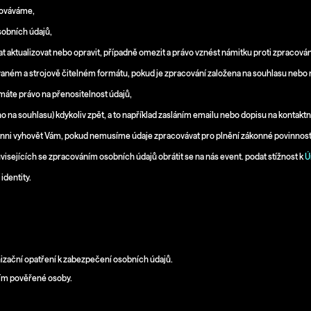
acováváme,
sobních údajů,
at aktualizovat nebo opravit, případně omezit a právo vznést námitku proti zpracován
ívaném a strojově čitelném formátu, pokud je zpracování založena na souhlasu nebo
áte právo na přenositelnost údajů,
no na souhlasu) kdykoliv zpět, a to například zasláním emailu nebo dopisu na kontakt
inni vyhovět Vám, pokud nemusíme údaje zpracovávat pro plnění zákonné povinnost
isejících se zpracováním osobních údajů obrátit se na nás event. podat stížnost k
Ú
identity.
anizační opatření k zabezpečení osobních údajů.
 jím pověřené osoby.