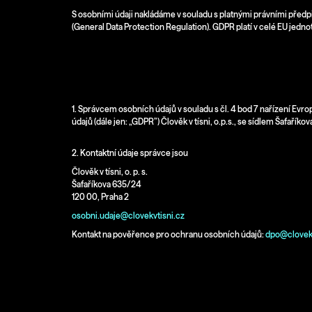
350 Kč
S osobními údaji nakládáme v souladu s platnými právními před
(General Data Protection Regulation). GDPR platí v celé EU jedno
I. Základní ustanovení
1. Správcem osobních údajů v souladu s čl. 4 bod 7 nařízení Ev
údajů (dále jen: „GDPR”) Člověk v tísni, o.p.s., se sídlem Šafaří
2. Kontaktní údaje správce jsou
Člověk v tísni, o. p. s.
Šafaříkova 635/24
120 00, Praha 2
osobni.udaje@clovekvtisni.cz
Kontakt na pověřence pro ochranu osobních údajů:
dpo@clovekv
II. Zpracování osobních údajů