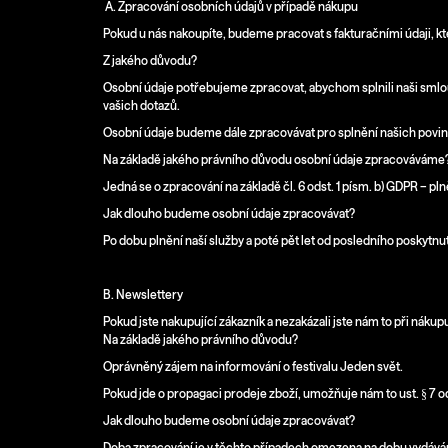
A. Zpracování osobních údajů v případě nákupu
Pokud u nás nakoupíte, budeme pracovat s fakturačními údaji, kte
Z jakého důvodu?
Osobní údaje potřebujeme zpracovat, abychom splnili naši smlo
vašich dotazů.
Osobní údaje budeme dále zpracovávat pro splnění našich povinno
Na základě jakého právního důvodu osobní údaje zpracováváme
Jedná se o zpracování na základě čl. 6 odst. 1 písm. b) GDPR – pln
Jak dlouho budeme osobní údaje zpracovávat?
Po dobu plnění naší služby a poté pět let od posledního poskytnu
B. Newslettery
Pokud jste nakupující zákazník a nezakázali jste nám to při náku
Na základě jakého právního důvodu?
Oprávněný zájem na informování o festivalu Jeden svět.
Pokud jde o propagaci prodeje zboží, umožňuje nám to ust. § 7 o
Jak dlouho budeme osobní údaje zpracovávat?
Doba zpracování je v těchto případech omezena na dobu vydávání