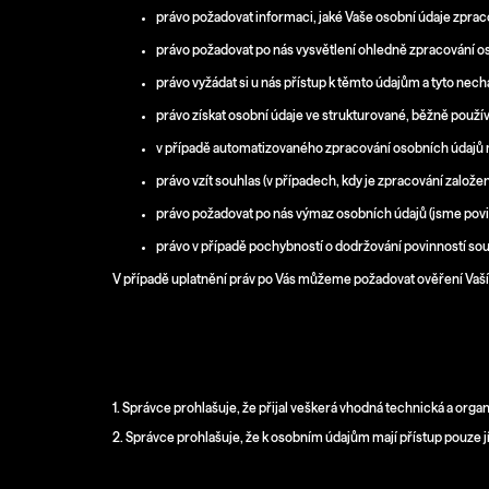
právo požadovat informaci, jaké Vaše osobní údaje zpr
právo požadovat po nás vysvětlení ohledně zpracování o
právo vyžádat si u nás přístup k těmto údajům a tyto nech
právo získat osobní údaje ve strukturované, běžně použ
v případě automatizovaného zpracování osobních údajů m
právo vzít souhlas (v případech, kdy je zpracování založe
právo požadovat po nás výmaz osobních údajů (jsme pov
právo v případě pochybností o dodržování povinností souv
V případě uplatnění práv po Vás můžeme požadovat ověření Vaší 
VI. Podmínky zabezpečení osobních údajů
1. Správce prohlašuje, že přijal veškerá vhodná technická a org
2. Správce prohlašuje, že k osobním údajům mají přístup pouze