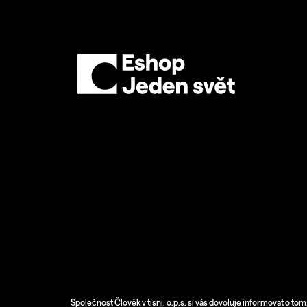
K
Přejít
na
o
Zpět
Zpět
obsah
do
do
š
obchodu
obchodu
í
k
Domů
Podmínky ochrany osobních údajů
Podmínky ochrany osobní
Informační povinnost správce
TÍLKO PÁNSKÉ
Společnost Člověk v tísni, o.p.s. si vás dovoluje informovat o