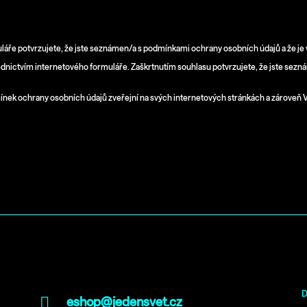
áře potvrzujete, že jste seznámen/a s podmínkami ochrany osobních údajů a že je 
ednictvím internetového formuláře. Zaškrtnutím souhlasu potvrzujete, že jste sez
ínek ochrany osobních údajů zveřejní na svých internetových stránkách a zároveň 
Kontakt
D
eshop@jedensvet.cz