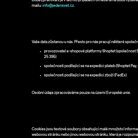
mailu:
info@jedensvet.cz.
III. Kdo se k datům dostane?
Vaše data zůstanou u nás. Přesto pro nás pracují některé spole
provozovatel e-shopové platformy Shoptet (společnost Sh
25 395)
společnosti podílející se na expedici plateb (Shoptet Pay
společnosti podílející se na expedici zboží (FedEx)
Osobní údaje zpracováváme pouze na území Evropské unie.
IV. Používání souborů cookies
Cookies jsou textové soubory obsahující malé množství informací
webovou stránku nebo jinou webovou stránku, která je rozpozn