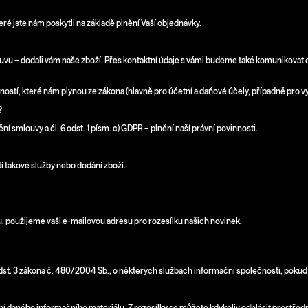
ré jste nám poskytli na základě plnění Vaší objednávky.
uvu – dodali vám naše zboží. Přes kontaktní údaje s vámi budeme také komunikovat 
stí, které nám plynou ze zákona (hlavně pro účetní a daňové účely, případně pro vyř
?
ění smlouvy a čl. 6 odst. 1 písm. c) GDPR – plnění naší právní povinnosti.
tí takové služby nebo dodání zboží.
pu, použijeme vaši e-mailovou adresu pro rozesílku našich novinek.
dst. 3 zákona č. 480/2004 Sb., o některých službách informační společnosti, pokud 
 daného informačního materiálu. Z rozesílky se můžete kdykoliv odhlásit prostředn