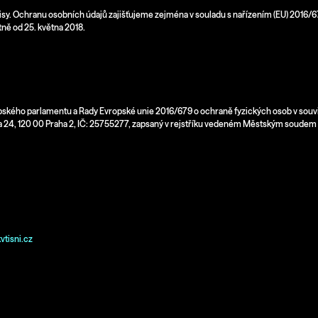
FILMŮ
350 Kč
pisy. Ochranu osobních údajů zajišťujeme zejména v souladu s nařízením (EU) 201
500 Kč
tně od 25. května 2018.
ropského parlamentu a Rady Evropské unie 2016/679 o ochraně fyzických osob v sou
kova 24, 120 00 Praha 2, IČ: 25755277, zapsaný v rejstříku vedeném Městským soudem v
tisni.cz