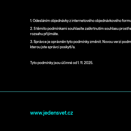
VII. Závěrečná ustanovení
1. Odesláním objednávky z internetového objednávkového formul
2. S těmito podmínkami souhlasíte zaškrtnutím souhlasu prostř
rozsahu přijímáte.
3. Správce je oprávněn tyto podmínky změnit. Novou verzi podm
kterou jste správci poskytl/a.
Tyto podmínky jsou účinné od 1. 11. 2025.
Z
www.jedensvet.cz
á
p
a