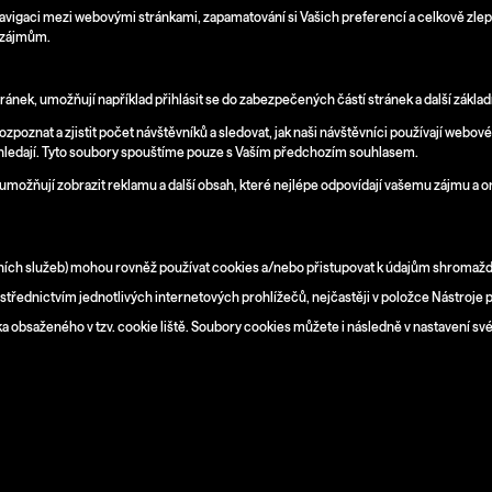
avigaci mezi webovými stránkami, zapamatování si Vašich preferencí a celkově zlepšu
m zájmům.
nek, umožňují například přihlásit se do zabezpečených částí stránek a další základn
zpoznat a zjistit počet návštěvníků a sledovat, jak naši návštěvníci používají webov
co hledají. Tyto soubory spouštíme pouze s Vaším předchozím souhlasem.
a umožňují zobrazit reklamu a další obsah, které nejlépe odpovídají vašemu zájmu a 
terních služeb) mohou rovněž používat cookies a/nebo přistupovat k údajům shrom
ostřednictvím jednotlivých internetových prohlížečů, nejčastěji v položce Nástroje 
 obsaženého v tzv. cookie liště. Soubory cookies můžete i následně v nastavení své