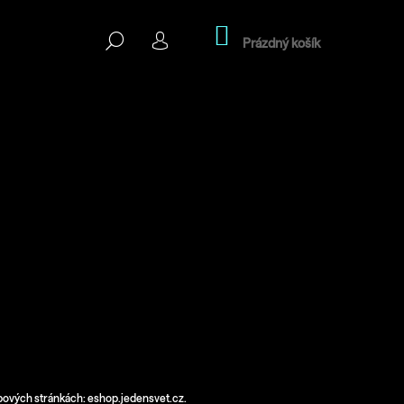
Nákupní
Hledat
košík
Prázdný košík
Přihlášení
Následující
ebových stránkách: eshop.jedensvet.cz.