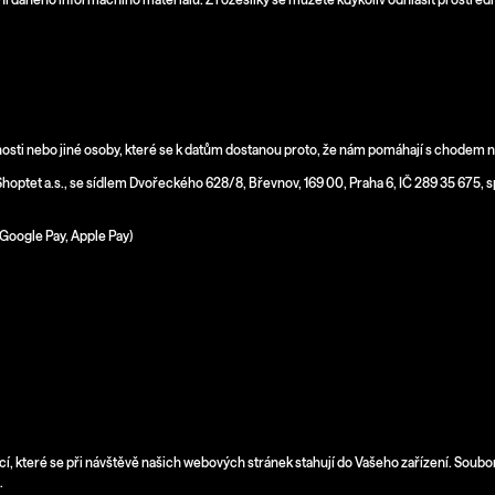
čnosti nebo jiné osoby, které se k datům dostanou proto, že nám pomáhají s chodem 
optet a.s., se sídlem Dvořeckého 628/8, Břevnov, 169 00, Praha 6, IČ 289 35 675, s
, Google Pay, Apple Pay)
, které se při návštěvě našich webových stránek stahují do Vašeho zařízení. Soubory
á.