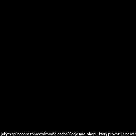
Co potřebujete najít?
Hledat
Doporučujeme
ch údajů
DÁRKOVÝ POUKAZ NA JSO NA 10
TÍLKO DÁMSKÉ
 tom, jakým způsobem zpracovává vaše osobní údaje na e-shopu, který provozuje na w