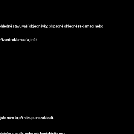
ohledně stavu vaší objednávky, případně ohledně reklamací nebo
ízení reklamací a jiné).
jste nám to při nákupu nezakázali.
ictvím e-mailu nebo nás kontaktujte na e-