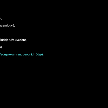
í,
 na smlouvě,
ní údaje níže uvedené,
i),
řadu pro ochranu osobních údajů
.