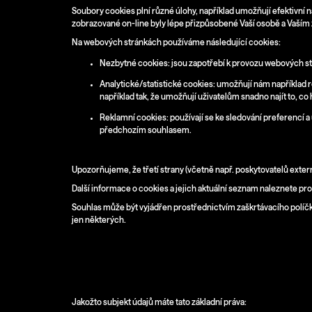
Soubory cookies plní různé úlohy, například umožňují efektivní n
zobrazované on-line byly lépe přizpůsobené Vaší osobě a Vaší
Na webových stránkách používáme následující cookies:
Nezbytné cookies: jsou zapotřebí k provozu webových strá
Analytické/statistické cookies: umožňují nám například ro
například tak, že umožňují uživatelům snadno najít to, 
Reklamní cookies: používají se ke sledování preferencí 
předchozím souhlasem.
Upozorňujeme, že třetí strany (včetně např. poskytovatelů ex
Další informace o cookies a jejich aktuální seznam naleznete pr
Souhlas může být vyjádřen prostřednictvím zaškrtávacího políčka
jen některých.
V. Vaše práva
Jakožto subjekt údajů máte tato základní práva: