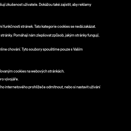
jí zkušenost uživatele. Dokážou také zajistit, aby reklamy
í funkčnosti stránek. Tato kategorie cookies se nedá zakázat.
é stránky. Pomáhají nám zlepšovat způsob, jakým stránky fungují,
online chování. Tyto soubory spouštíme pouze s Vaším
ažďovaným cookies na webových stránkách.
pro vývojáře.
ho internetového prohlížeče odmítnout, nebo si nastavit užívání