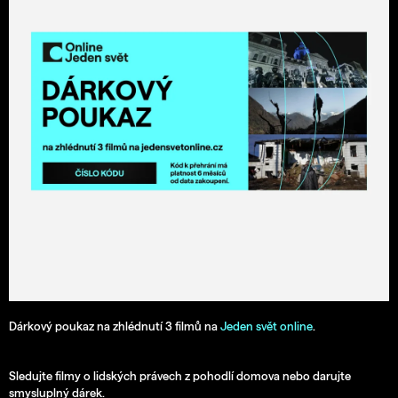
5
a
hvězdiček.
j
í
t
?
Hledat
D
o
p
o
Dárkový poukaz na zhlédnutí 3 filmů na
Jeden svět online
.
r
u
č
Sledujte filmy o lidských právech z pohodlí domova nebo darujte
u
smysluplný dárek.