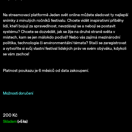
j
e
m
Na streamovací platformě Jeden svět online můžete sledovat ty nejlepší
e
snímky z minulých ročníků festivalu. Chcete vidět inspirativní příběhy
lidí, kteří bojují za spravedlnost, nevzdávají se a nebojí se postavit
systému? Chcete se dozvědět, jak se žije na druhé straně světa v
TÍLKO
místech, kam se jen málokdo podívá? Nebo vás zajímá mezinárodní
PÁNSKÉ
politika, technologie či environmentální témata? Stačí se zaregistrovat
350
a vytvoříte si svůj vlastní festival lidských práv ve svém obýváku, kdykoli
Kč
se vám zachce!
Platnost poukazu je 6 měsíců od data zakoupení.
Možnosti doručení
200 Kč
Měrná
Skladem
(>5 ks)
cena: