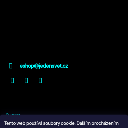
Kontakt
eshop@jedensvet.cz
Facebook
Instagram
YouTube
Informace pro vás
Doprava
Obchodní podmínky
Tento web používá soubory cookie. Dalším procházením